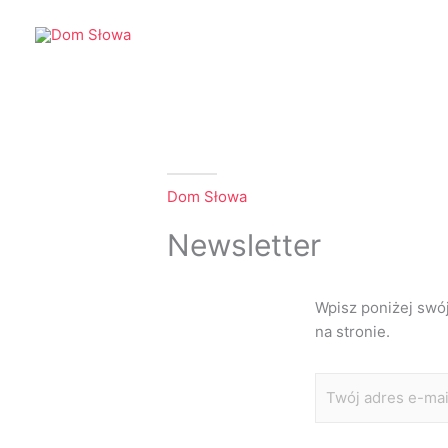
Przejdź
do
treści
Dom Słowa
Newsletter
Wpisz poniżej swó
na stronie.
E
m
a