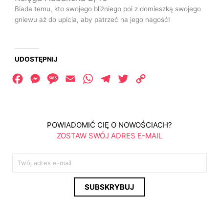
Biada temu, kto swojego bliźniego poi z domieszką swojego
gniewu aż do upicia, aby patrzeć na jego nagość!
UDOSTĘPNIJ
Facebook
Messenger
Message
Email
WhatsApp
Telegram
Twitter
Copy
Link
POWIADOMIĆ CIĘ O NOWOŚCIACH?
ZOSTAW SWÓJ ADRES E-MAIL
E
m
a
SUBSKRYBUJ
i
l
*