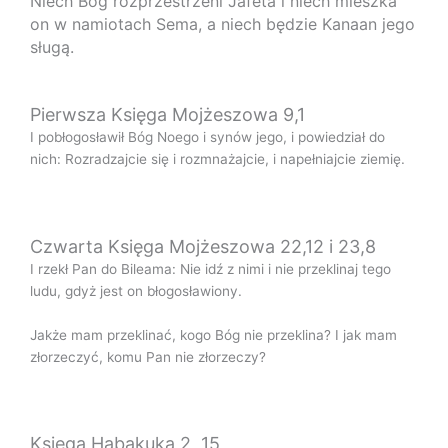
Niech Bóg rozprzestrzeni Jafeta i niech mieszka
on w namiotach Sema, a niech będzie Kanaan jego
sługą.
Pierwsza Księga Mojżeszowa 9,1
I pobłogosławił Bóg Noego i synów jego, i powiedział do
nich: Rozradzajcie się i rozmnażajcie, i napełniajcie ziemię.
Czwarta Księga Mojżeszowa 22,12 i 23,8
I rzekł Pan do Bileama: Nie idź z nimi i nie przeklinaj tego
ludu, gdyż jest on błogosławiony.
Jakże mam przeklinać, kogo Bóg nie przeklina? I jak mam
złorzeczyć, komu Pan nie złorzeczy?
Księga Habakuka 2, 15