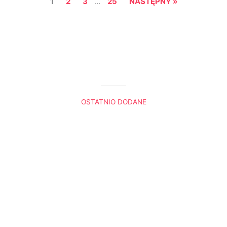
1
2
3
25
NASTĘPNY »
…
OSTATNIO DODANE
Król Lew. Trzy sceny, które do mnie przemówiły
Boża nawigacja
Radio Ewangelia
Panie, gdybyś tu był
Dlaczego Noe przeklął Kanaana