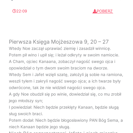
P
M
l
u
22:09
POBIERZ
a
t
y
e
Pierwsza Księga Mojżeszowa 9, 20 – 27
Wtedy Noe zaczął uprawiać ziemię i zasadził winnicę.
Potem pił wino i upił się; i leżał odkryty w swoim namiocie.
A Cham, ojciec Kanaana, zobaczył nagość swego ojca i
opowiedział o tym dwom swoim braciom na dworze.
Wtedy Sem i Jafet wzięli szatę, założyli ją sobie na ramiona,
weszli tyłem i zakryli nagość swego ojca; a ich twarze były
odwrócone, tak że nie widzieli nagości swego ojca.
A gdy Noe obudził się po winie, dowiedział się, co mu zrobił
jego młodszy syn;
I powiedział: Niech będzie przeklęty Kanaan, będzie sługą
sług swoich braci.
Potem dodał: Niech będzie błogosławiony PAN Bóg Sema, a
niech Kanaan będzie jego sługą.