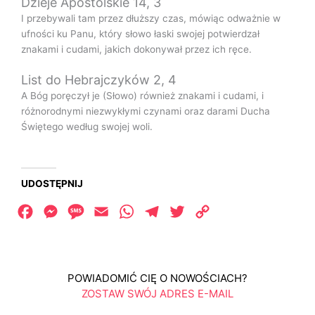
Dzieje Apostolskie 14, 3
I przebywali tam przez dłuższy czas, mówiąc odważnie w
ufności ku Panu, który słowo łaski swojej potwierdzał
znakami i cudami, jakich dokonywał przez ich ręce.
List do Hebrajczyków 2, 4
A Bóg poręczył je (Słowo) również znakami i cudami, i
różnorodnymi niezwykłymi czynami oraz darami Ducha
Świętego według swojej woli.
UDOSTĘPNIJ
Facebook
Messenger
Message
Email
WhatsApp
Telegram
Twitter
Copy
Link
POWIADOMIĆ CIĘ O NOWOŚCIACH?
ZOSTAW SWÓJ ADRES E-MAIL