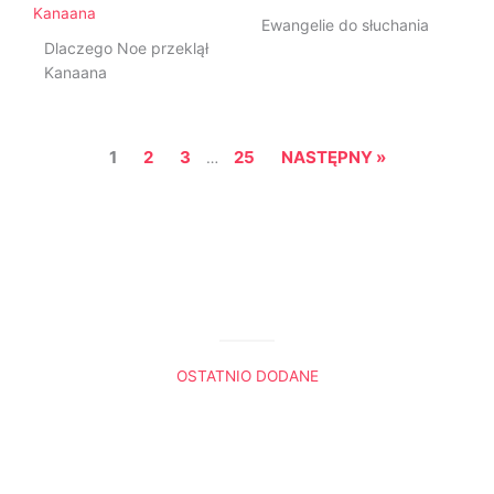
Ewangelie do słuchania
Dlaczego Noe przeklął
Kanaana
1
2
3
25
NASTĘPNY »
…
OSTATNIO DODANE
Król Lew. Trzy sceny, które do mnie przemówiły
Boża nawigacja