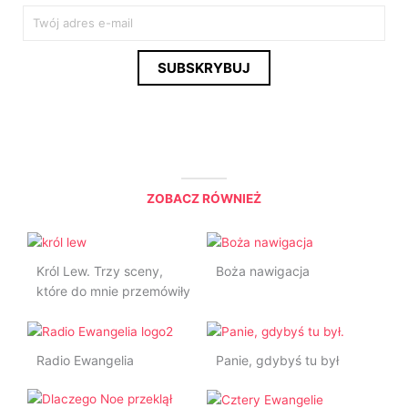
E
m
a
SUBSKRYBUJ
i
l
*
ZOBACZ RÓWNIEŻ
Król Lew. Trzy sceny,
Boża nawigacja
które do mnie przemówiły
Radio Ewangelia
Panie, gdybyś tu był