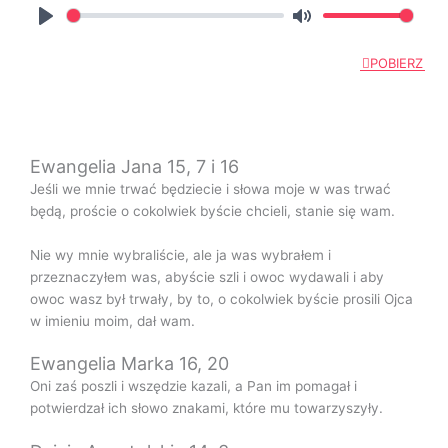
P
M
l
u
POBIERZ
a
t
y
e
Ewangelia Jana 15, 7 i 16
Jeśli we mnie trwać będziecie i słowa moje w was trwać
będą, proście o cokolwiek byście chcieli, stanie się wam.
Nie wy mnie wybraliście, ale ja was wybrałem i
przeznaczyłem was, abyście szli i owoc wydawali i aby
owoc wasz był trwały, by to, o cokolwiek byście prosili Ojca
w imieniu moim, dał wam.
Ewangelia Marka 16, 20
Oni zaś poszli i wszędzie kazali, a Pan im pomagał i
potwierdzał ich słowo znakami, które mu towarzyszyły.