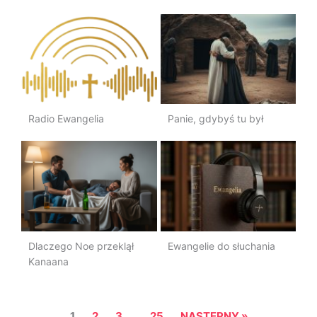
Radio Ewangelia
Panie, gdybyś tu był
Dlaczego Noe przeklął
Ewangelie do słuchania
Kanaana
1
2
3
25
NASTĘPNY »
…