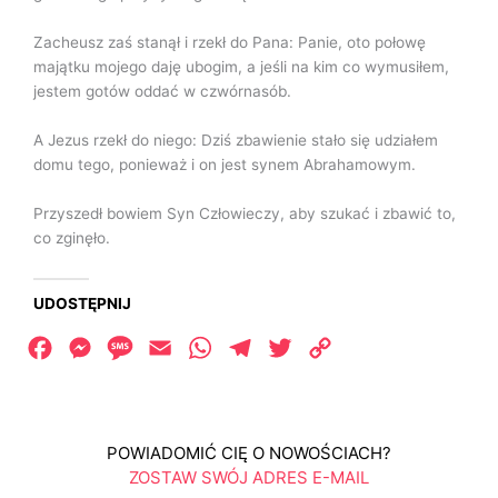
Zacheusz zaś stanął i rzekł do Pana: Panie, oto połowę
majątku mojego daję ubogim, a jeśli na kim co wymusiłem,
jestem gotów oddać w czwórnasób.
A Jezus rzekł do niego: Dziś zbawienie stało się udziałem
domu tego, ponieważ i on jest synem Abrahamowym.
Przyszedł bowiem Syn Człowieczy, aby szukać i zbawić to,
co zginęło.
UDOSTĘPNIJ
Facebook
Messenger
Message
Email
WhatsApp
Telegram
Twitter
Copy
Link
POWIADOMIĆ CIĘ O NOWOŚCIACH?
ZOSTAW SWÓJ ADRES E-MAIL