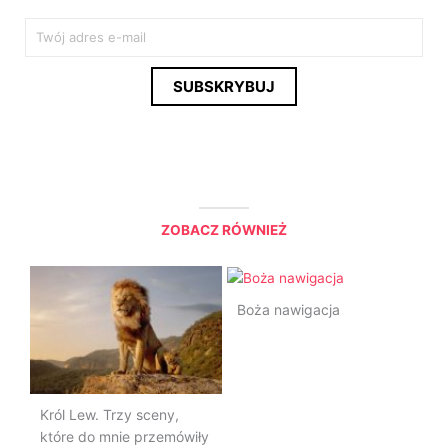
E
m
a
SUBSKRYBUJ
i
l
*
ZOBACZ RÓWNIEŻ
Boża nawigacja
Król Lew. Trzy sceny,
które do mnie przemówiły