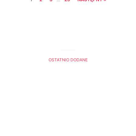
OSTATNIO DODANE
Król Lew. Trzy sceny, które do mnie przemówiły
Boża nawigacja
Radio Ewangelia
Panie, gdybyś tu był
Dlaczego Noe przeklął Kanaana