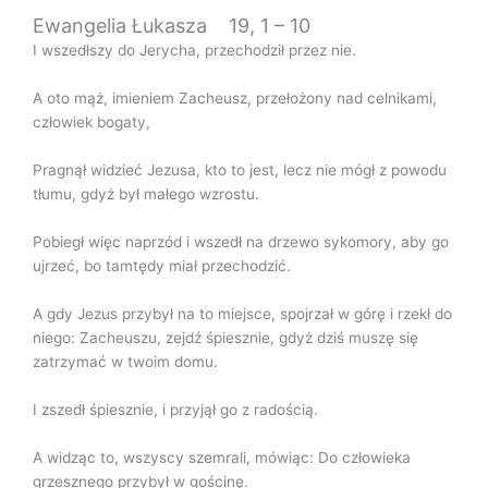
Ewangelia Łukasza 19, 1 – 10
I wszedłszy do Jerycha, przechodził przez nie.
A oto mąż, imieniem Zacheusz, przełożony nad celnikami,
człowiek bogaty,
Pragnął widzieć Jezusa, kto to jest, lecz nie mógł z powodu
tłumu, gdyż był małego wzrostu.
Pobiegł więc naprzód i wszedł na drzewo sykomory, aby go
ujrzeć, bo tamtędy miał przechodzić.
A gdy Jezus przybył na to miejsce, spojrzał w górę i rzekł do
niego: Zacheuszu, zejdź śpiesznie, gdyż dziś muszę się
zatrzymać w twoim domu.
I zszedł śpiesznie, i przyjął go z radością.
A widząc to, wszyscy szemrali, mówiąc: Do człowieka
grzesznego przybył w gościnę.