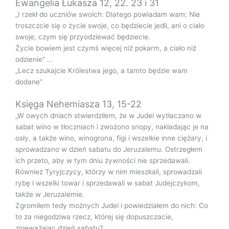
Ewangelia Łukasza 12, 22. 23 i 31
„I rzekł do uczniów swoich: Dlatego powiadam wam: Nie
troszczcie się o życie swoje, co będziecie jedli, ani o ciało
swoje, czym się przyodziewać będziecie.
Życie bowiem jest czymś więcej niż pokarm, a ciało niż
odzienie” …
„Lecz szukajcie Królestwa jego, a tamto będzie wam
dodane”
Księga Nehemiasza 13, 15-22
„W owych dniach stwierdziłem, że w Judei wytłaczano w
sabat wino w tłoczniach i zwożono snopy, nakładając je na
osły, a także wino, winogrona, figi i wszelkie inne ciężary, i
sprowadzano w dzień sabatu do Jeruzalemu. Ostrzegłem
ich przeto, aby w tym dniu żywności nie sprzedawali.
Również Tyryjczycy, którzy w nim mieszkali, sprowadzali
rybę i wszelki towar i sprzedawali w sabat Judejczykom,
także w Jeruzalemie.
Zgromiłem tedy możnych Judei i powiedziałem do nich: Co
to za niegodziwa rzecz, której się dopuszczacie,
znieważając dzień sabatu?