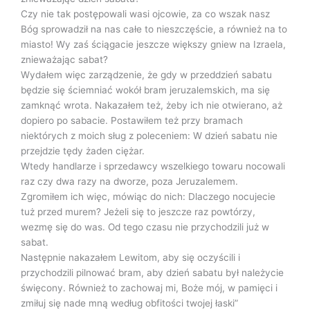
Czy nie tak postępowali wasi ojcowie, za co wszak nasz
Bóg sprowadził na nas całe to nieszczęście, a również na to
miasto! Wy zaś ściągacie jeszcze większy gniew na Izraela,
znieważając sabat?
Wydałem więc zarządzenie, że gdy w przeddzień sabatu
będzie się ściemniać wokół bram jeruzalemskich, ma się
zamknąć wrota. Nakazałem też, żeby ich nie otwierano, aż
dopiero po sabacie. Postawiłem też przy bramach
niektórych z moich sług z poleceniem: W dzień sabatu nie
przejdzie tędy żaden ciężar.
Wtedy handlarze i sprzedawcy wszelkiego towaru nocowali
raz czy dwa razy na dworze, poza Jeruzalemem.
Zgromiłem ich więc, mówiąc do nich: Dlaczego nocujecie
tuż przed murem? Jeżeli się to jeszcze raz powtórzy,
wezmę się do was. Od tego czasu nie przychodzili już w
sabat.
Następnie nakazałem Lewitom, aby się oczyścili i
przychodzili pilnować bram, aby dzień sabatu był należycie
święcony. Również to zachowaj mi, Boże mój, w pamięci i
zmiłuj się nade mną według obfitości twojej łaski”