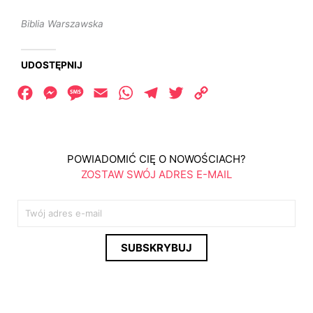
Biblia Warszawska
UDOSTĘPNIJ
Facebook
Messenger
Message
Email
WhatsApp
Telegram
Twitter
Copy
Link
POWIADOMIĆ CIĘ O NOWOŚCIACH?
ZOSTAW SWÓJ ADRES E-MAIL
E
m
a
SUBSKRYBUJ
i
l
*