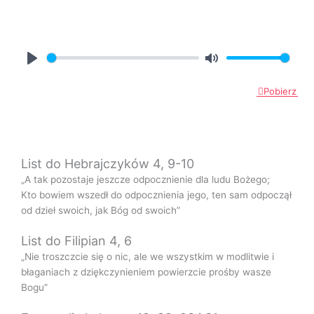
P
M
l
u
Pobierz
a
t
y
e
List do Hebrajczyków 4, 9-10
„A tak pozostaje jeszcze odpocznienie dla ludu Bożego;
Kto bowiem wszedł do odpocznienia jego, ten sam odpoczął
od dzieł swoich, jak Bóg od swoich”
List do Filipian 4, 6
„Nie troszczcie się o nic, ale we wszystkim w modlitwie i
błaganiach z dziękczynieniem powierzcie prośby wasze
Bogu”