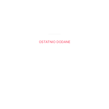
OSTATNIO DODANE
Król Lew. Trzy sceny, które do mnie przemówiły
Boża nawigacja
Radio Ewangelia
Panie, gdybyś tu był
Dlaczego Noe przeklął Kanaana
Ewangelie do słuchania