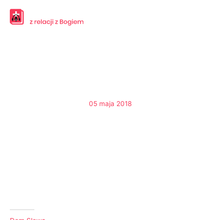
Przejdź
do
treści
05 maja 2018
Strzeż swojego odpocznienia