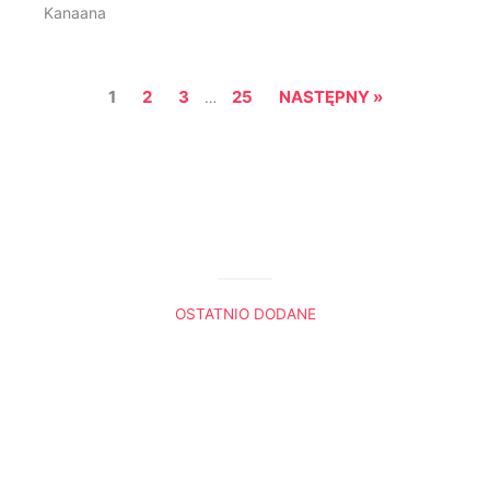
Kanaana
1
2
3
25
NASTĘPNY »
…
OSTATNIO DODANE
Król Lew. Trzy sceny, które do mnie przemówiły
Boża nawigacja
Radio Ewangelia