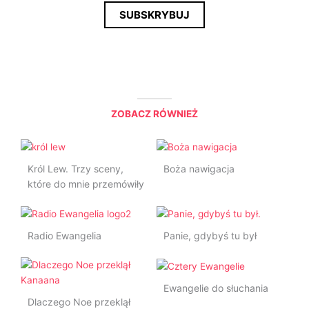
a
SUBSKRYBUJ
i
l
*
ZOBACZ RÓWNIEŻ
Król Lew. Trzy sceny,
Boża nawigacja
które do mnie przemówiły
Radio Ewangelia
Panie, gdybyś tu był
Ewangelie do słuchania
Dlaczego Noe przeklął