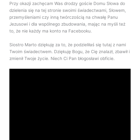
Przy okazji zachęcam Was drodzy goście Domu Słowa do
dzielenia się na tej stronie swoimi świadectwami, Słowem,
przemyśleniami czy inną twórczością na chwałę Panu
Jezusowi i dla wspólnego zbudowania, mając na myśli też
to, że nie każdy ma konto na Facebooku.
Siostro Marto dziękuję za to, że podzieliłaś się tutaj z nami
Twoim świadectwem. Dziękuję Bogu, że Cię znalazł, zbawił i
zmienił Twoje życie. Niech Ci Pan błogosławi obficie.