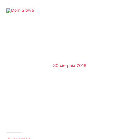
Przejdź
do
treści
30 sierpnia 2018
Świadectwo nawrócenia Marty