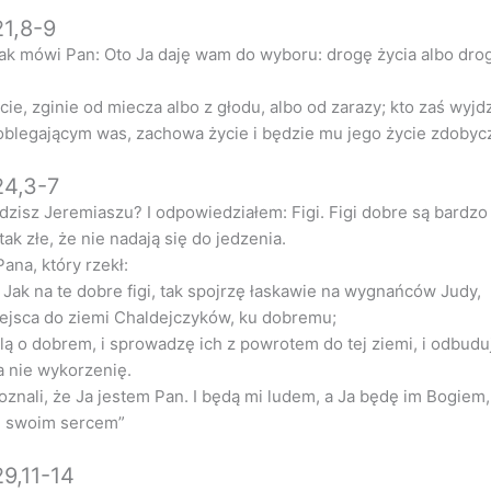
21,8-9
ak mówi Pan: Oto Ja daję wam do wyboru: drogę życia albo dro
ie, zginie od miecza albo z głodu, albo od zarazy; kto zaś wyjdz
blegającym was, zachowa życie i będzie mu jego życie zdobyc
24,3-7
idzisz Jeremiaszu? I odpowiedziałem: Figi. Figi dobre są bardzo
tak złe, że nie nadają się do jedzenia.
ana, który rzekł:
 Jak na te dobre figi, tak spojrzę łaskawie na wygnańców Judy,
iejsca do ziemi Chaldejczyków, ku dobremu;
lą o dobrem, i sprowadzę ich z powrotem do tej ziemi, i odbuduj
 a nie wykorzenię.
oznali, że Ja jestem Pan. I będą mi ludem, a Ja będę im Bogiem,
m swoim sercem”
9,11-14