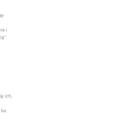
gę
ie i
zą”
ę ich,
 bo