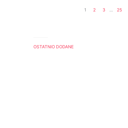
1
2
3
…
25
OSTATNIO DODANE
Król Lew. Trzy sceny, które do mnie p
Boża nawigacja
Radio Ewangelia
Panie, gdybyś tu był
Dlaczego Noe przeklął Kanaana
Ewangelie do słuchania