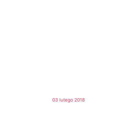
03 lutego 2018
Utracić swoje życie i ży