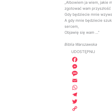
„Albowiem ja wiem, jakie m
zgotować wam przyszłość i
Gdy będziecie mnie wzywa
A gdy mnie będziecie szuk
sercem,
Objawię się wam …”
Biblia Warszawska
UDOSTĘPNIJ
Facebook
Messenger
Message
Email
WhatsApp
Telegram
Twitter