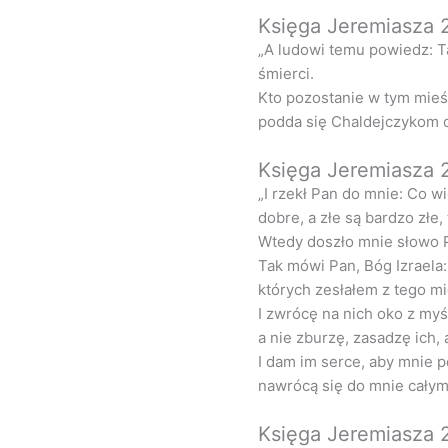
Księga Jeremiasza 
„A ludowi temu powiedz: T
śmierci.
Kto pozostanie w tym mieśc
podda się Chaldejczykom o
Księga Jeremiasza 
„I rzekł Pan do mnie: Co w
dobre, a złe są bardzo złe, 
Wtedy doszło mnie słowo P
Tak mówi Pan, Bóg Izraela:
których zesłałem z tego m
I zwrócę na nich oko z myś
a nie zburzę, zasadzę ich,
I dam im serce, aby mnie p
nawrócą się do mnie cały
Księga Jeremiasza 2