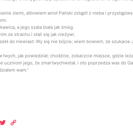
sienie ziemi, albowiem anioł Pański zstąpił z nieba i przystąpiw
nim.
kawica, a jego szata biała jak śnieg.
im ze strachu i stali się jak nieżywi.
rzekł do niewiast: Wy się nie bójcie; wiem bowiem, że szukacie
artwych, jak powiedział; chodźcie, zobaczcie miejsce, gdzie leża
e uczniom jego, że zmartwychwstał, i oto poprzedza was do Gali
edziałem wam.”
App
elegram
Twitter
Copy
Link