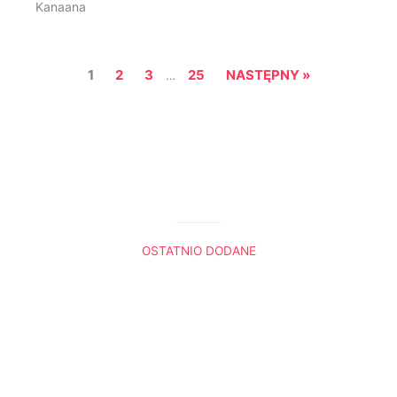
Kanaana
1
2
3
25
NASTĘPNY »
…
OSTATNIO DODANE
Król Lew. Trzy sceny, które do mnie przemówiły
Boża nawigacja
Radio Ewangelia