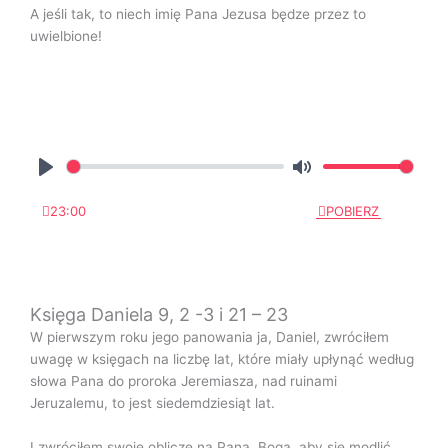
A jeśli tak, to niech imię Pana Jezusa będze przez to
uwielbione!
P
M
l
u
23:00
POBIERZ
a
t
y
e
Księga Daniela 9, 2 -3 i 21 – 23
W pierwszym roku jego panowania ja, Daniel, zwróciłem
uwagę w księgach na liczbę lat, które miały upłynąć według
słowa Pana do proroka Jeremiasza, nad ruinami
Jeruzalemu, to jest siedemdziesiąt lat.
I zwróciłem swoje oblicze na Pana, Boga, aby się modlić,