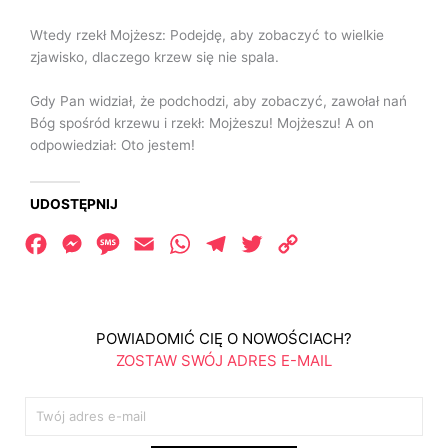
Wtedy rzekł Mojżesz: Podejdę, aby zobaczyć to wielkie
zjawisko, dlaczego krzew się nie spala.
Gdy Pan widział, że podchodzi, aby zobaczyć, zawołał nań
Bóg spośród krzewu i rzekł: Mojżeszu! Mojżeszu! A on
odpowiedział: Oto jestem!
UDOSTĘPNIJ
Facebook
Messenger
Message
Email
WhatsApp
Telegram
Twitter
Copy
Link
POWIADOMIĆ CIĘ O NOWOŚCIACH?
ZOSTAW SWÓJ ADRES E-MAIL
E
m