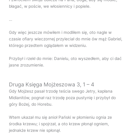
błagać, w poście, we włosiennicy i popiele.
…
Gdy więc jeszcze mówiłem i modliłem się, oto nagle w
czasie ofiary wieczornej przyleciał do mnie ów mąż Gabriel,
którego przedtem oglądałem w widzeniu.
Przybył i rzekł do mnie: Danielu, oto wyszedłem, aby ci dać
jasne zrozumienie.
Druga Księga Mojżeszowa 3, 1 – 4
Gdy Mojżesz pasał trzodę teścia swego Jetry, kapłana
Midianitów, pognał raz trzodę poza pustynię i przybył do
góry Bożej, do Horebu.
Wtem ukazał mu się anioł Pański w płomieniu ognia ze
środka krzewu; i spojrzał, a oto krzew płonął ogniem,
jednakże krzew nie spłonął.