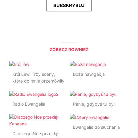
a
SUBSKRYBUJ
i
l
*
ZOBACZ RÓWNIEŻ
Król Lew. Trzy sceny,
Boża nawigacja
które do mnie przemówiły
Radio Ewangelia
Panie, gdybyś tu był
Ewangelie do słuchania
Dlaczego Noe przeklął