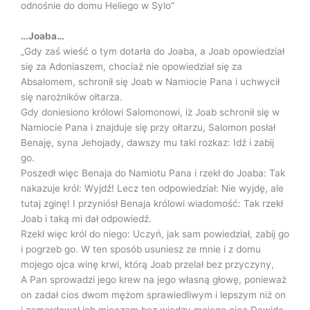
odnośnie do domu Heliego w Sylo”
…Joaba…
„Gdy zaś wieść o tym dotarła do Joaba, a Joab opowiedział
się za Adoniaszem, chociaż nie opowiedział się za
Absalomem, schronił się Joab w Namiocie Pana i uchwycił
się narożników ołtarza.
Gdy doniesiono królowi Salomonowi, iż Joab schronił się w
Namiocie Pana i znajduje się przy ołtarzu, Salomon posłał
Benaję, syna Jehojady, dawszy mu taki rozkaz: Idź i zabij
go.
Poszedł więc Benaja do Namiotu Pana i rzekł do Joaba: Tak
nakazuje król: Wyjdź! Lecz ten odpowiedział: Nie wyjdę, ale
tutaj zginę! I przyniósł Benaja królowi wiadomość: Tak rzekł
Joab i taką mi dał odpowiedź.
Rzekł więc król do niego: Uczyń, jak sam powiedział, zabij go
i pogrzeb go. W ten sposób usuniesz ze mnie i z domu
mojego ojca winę krwi, którą Joab przelał bez przyczyny,
A Pan sprowadzi jego krew na jego własną głowę, ponieważ
on zadał cios dwom mężom sprawiedliwym i lepszym niż on