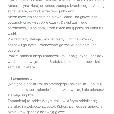
i zamordował ich mieczem bez wiedzy mojego ojca Dawida,
Abnera, syna Nera, dowódcę zastępu izraelskiego, i Amasę,
syna Jetera, dowódcę zastępu judzkiego.
Niech krew ich spadnie na głowę Joaba i na głowę jego
potomstwa po wszystkie czasy, Dawid zaś i jego
potomstwo, i jego dom, i tron niech mają pokój od Pana na
wieki.
Poszedł tedy Benaja, syn Jehojady, i pchnąwszy go,
pozbawił go życia. Pochowano go zaś w jego domu na
pustyni.
Potem zamiast niego ustanowił król Benaję, syna Jehojady,
wodzem nad wojskiem, a Sadoka, kapłana, ustanowił król
zamiast Ebiatara”
…Szymejego…
„Następnie posłał król po Szymejego i nakazał mu: Zbuduj
sobie dom w Jeruzalemie i zamieszkaj w nim, i nie odchodź
stamtąd nigdzie.
Zapamiętaj to sobie: W tym dniu, w którym oddalisz się
stamtąd i przekroczysz potok Kidron, poniesiesz śmierć, a
twoja krew spadnie na twoją głowę.