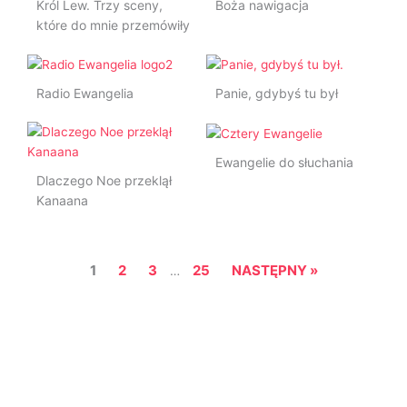
Król Lew. Trzy sceny,
Boża nawigacja
które do mnie przemówiły
Radio Ewangelia
Panie, gdybyś tu był
Ewangelie do słuchania
Dlaczego Noe przeklął
Kanaana
1
2
3
25
NASTĘPNY »
…