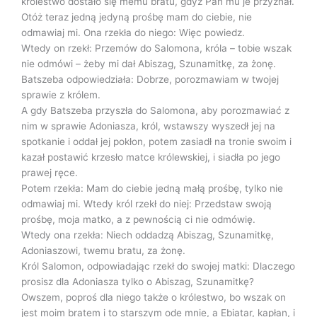
królestwo dostało się memu bratu, gdyż Pan mu je przyznał.
Otóż teraz jedną jedyną prośbę mam do ciebie, nie
odmawiaj mi. Ona rzekła do niego: Więc powiedz.
Wtedy on rzekł: Przemów do Salomona, króla – tobie wszak
nie odmówi – żeby mi dał Abiszag, Szunamitkę, za żonę.
Batszeba odpowiedziała: Dobrze, porozmawiam w twojej
sprawie z królem.
A gdy Batszeba przyszła do Salomona, aby porozmawiać z
nim w sprawie Adoniasza, król, wstawszy wyszedł jej na
spotkanie i oddał jej pokłon, potem zasiadł na tronie swoim i
kazał postawić krzesło matce królewskiej, i siadła po jego
prawej ręce.
Potem rzekła: Mam do ciebie jedną małą prośbę, tylko nie
odmawiaj mi. Wtedy król rzekł do niej: Przedstaw swoją
prośbę, moja matko, a z pewnością ci nie odmówię.
Wtedy ona rzekła: Niech oddadzą Abiszag, Szunamitkę,
Adoniaszowi, twemu bratu, za żonę.
Król Salomon, odpowiadając rzekł do swojej matki: Dlaczego
prosisz dla Adoniasza tylko o Abiszag, Szunamitkę?
Owszem, poproś dla niego także o królestwo, bo wszak on
jest moim bratem i to starszym ode mnie, a Ebiatar, kapłan, i