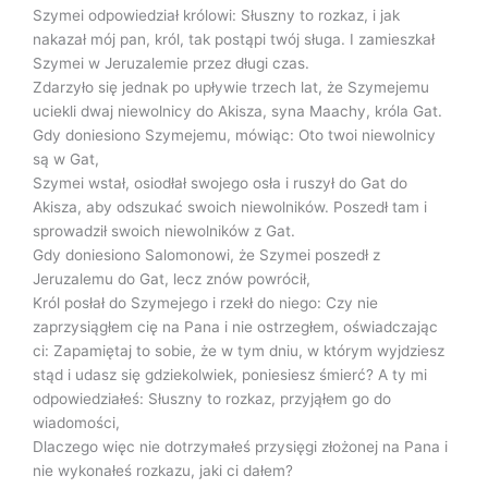
Szymei odpowiedział królowi: Słuszny to rozkaz, i jak
nakazał mój pan, król, tak postąpi twój sługa. I zamieszkał
Szymei w Jeruzalemie przez długi czas.
Zdarzyło się jednak po upływie trzech lat, że Szymejemu
uciekli dwaj niewolnicy do Akisza, syna Maachy, króla Gat.
Gdy doniesiono Szymejemu, mówiąc: Oto twoi niewolnicy
są w Gat,
Szymei wstał, osiodłał swojego osła i ruszył do Gat do
Akisza, aby odszukać swoich niewolników. Poszedł tam i
sprowadził swoich niewolników z Gat.
Gdy doniesiono Salomonowi, że Szymei poszedł z
Jeruzalemu do Gat, lecz znów powrócił,
Król posłał do Szymejego i rzekł do niego: Czy nie
zaprzysiągłem cię na Pana i nie ostrzegłem, oświadczając
ci: Zapamiętaj to sobie, że w tym dniu, w którym wyjdziesz
stąd i udasz się gdziekolwiek, poniesiesz śmierć? A ty mi
odpowiedziałeś: Słuszny to rozkaz, przyjąłem go do
wiadomości,
Dlaczego więc nie dotrzymałeś przysięgi złożonej na Pana i
nie wykonałeś rozkazu, jaki ci dałem?