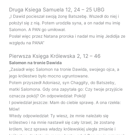
Druga Ksiega Samuela 12, 24 – 25 UBG
„I Dawid pocieszał swoją żonę Batszebę. Wszedł do niej i
położył się z nią. Potem urodziła syna, a on nadał mu imię
Salomon. A PAN go umiłował.
Posłał więc przez Natana proroka i nadał mu imię Jedidija ze
względu na PANA”
Pierwsza Księga Królewska 2, 12 – 46
Salomon na tronie Dawida
„Zasiadł więc Salomon na tronie Dawida, swojego ojca, a
jego królestwo było mocno ugruntowane.
Potem przyszedł Adoniasz, syn Chaggity, do Batszeby,
matki Salomona. Gdy ona zapytała go: Czy twoje przyjście
oznacza pokój? On odpowiedział: Pokój!
I powiedział jeszcze: Mam do ciebie sprawę. A ona rzekła:
Mów!
Wtedy odpowiedział: Ty wiesz, że mnie należało się
królestwo i na mnie nastawił się cały Izrael, że zostanę
królem, lecz sprawa władzy królewskiej uległa zmianie i