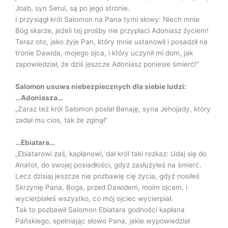
Joab, syn Serui, są po jego stronie.
I przysiągł król Salomon na Pana tymi słowy: Niech mnie
Bóg skarze, jeżeli tej prośby nie przypłaci Adoniasz życiem!
Teraz oto, jako żyje Pan, który mnie ustanowił i posadził na
tronie Dawida, mojego ojca, i który uczynił mi dom, jak
zapowiedział, że dziś jeszcze Adoniasz poniesie śmierć!”
Salomon usuwa niebezpiecznych dla siebie ludzi:
…Adoniasza…
„Zaraz też król Salomon posłał Benaję, syna Jehojady, który
zadał mu cios, tak że zginął”
…Ebiatara…
„Ebiatarowi zaś, kapłanowi, dał król taki rozkaz: Udaj się do
Anatot, do swojej posiadłości, gdyż zasłużyłeś na śmierć.
Lecz dzisiaj jeszcze nie pozbawię cię życia, gdyż nosiłeś
Skrzynię Pana, Boga, przed Dawidem, moim ojcem, i
wycierpiałeś wszystko, co mój ojciec wycierpiał.
Tak to pozbawił Salomon Ebiatara godności kapłana
Pańskiego, spełniając słowo Pana, jakie wypowiedział