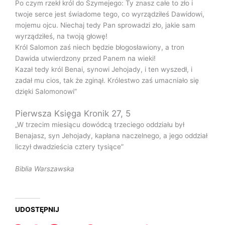
Po czym rzekł król do Szymejego: Ty znasz całe to zło i
twoje serce jest świadome tego, co wyrządziłeś Dawidowi,
mojemu ojcu. Niechaj tedy Pan sprowadzi zło, jakie sam
wyrządziłeś, na twoją głowę!
Król Salomon zaś niech będzie błogosławiony, a tron
Dawida utwierdzony przed Panem na wieki!
Kazał tedy król Benai, synowi Jehojady, i ten wyszedł, i
zadał mu cios, tak że zginął. Królestwo zaś umacniało się
dzięki Salomonowi”
Pierwsza Księga Kronik 27, 5
„W trzecim miesiącu dowódcą trzeciego oddziału był
Benajasz, syn Jehojady, kapłana naczelnego, a jego oddział
liczył dwadzieścia cztery tysiące”
Biblia Warszawska
UDOSTĘPNIJ