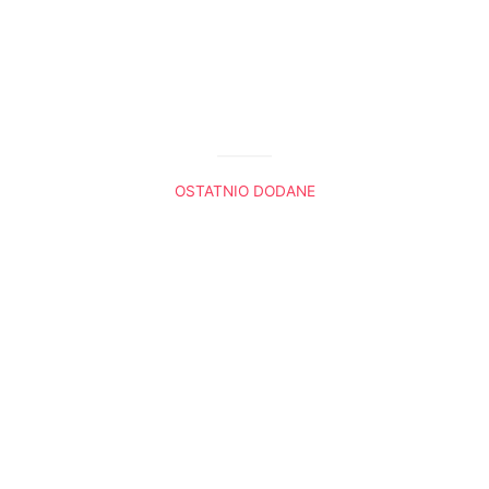
OSTATNIO DODANE
Król Lew. Trzy sceny, które do mnie przemówiły
Boża nawigacja
Radio Ewangelia
Panie, gdybyś tu był
Dlaczego Noe przeklął Kanaana
Ewangelie do słuchania