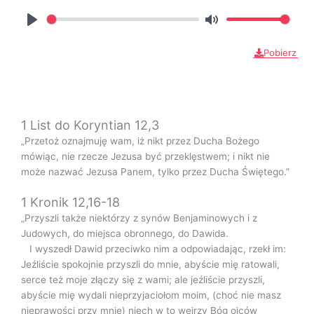
P
M
l
u
Pobierz
a
t
y
e
1 List do Koryntian 12,3
„Przetoż oznajmuję wam, iż nikt przez Ducha Bożego
mówiąc, nie rzecze Jezusa być przeklęstwem; i nikt nie
może nazwać Jezusa Panem, tylko przez Ducha Świętego.”
1 Kronik 12,16-18
„Przyszli także niektórzy z synów Benjaminowych i z
Judowych, do miejsca obronnego, do Dawida.
I wyszedł Dawid przeciwko nim a odpowiadając, rzekł im:
Jeźliście spokojnie przyszli do mnie, abyście mię ratowali,
serce też moje złączy się z wami; ale jeźliście przyszli,
abyście mię wydali nieprzyjaciołom moim, (choć nie masz
nieprawości przy mnie) niech w to wejrzy Bóg ojców