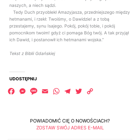
naszych, a niech sądzi.
Tedy Duch przyoblekł Amazyjasza, przedniejszego między
hetmanami, i rzekł: Twoiśmy, o Dawidzie! a z tobą
przestajemy, synu Isajego. Pokój, pokój tobie, i pokój
pomocnikom twoim! gdyż ci pomaga Bóg twój. A tak przyjął
ich Dawid, i postanowił ich hetmanami wojska.”
Tekst z Biblii Gdańskiej
UDOSTĘPNIJ
Facebook
Messenger
Message
Email
WhatsApp
Telegram
Twitter
Copy
Link
POWIADOMIĆ CIĘ O NOWOŚCIACH?
ZOSTAW SWÓJ ADRES E-MAIL