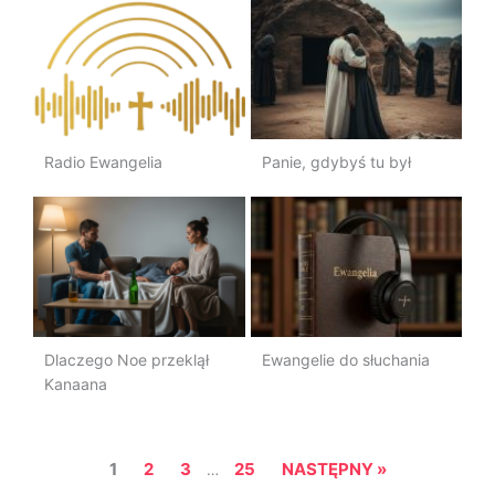
Radio Ewangelia
Panie, gdybyś tu był
Dlaczego Noe przeklął
Ewangelie do słuchania
Kanaana
1
2
3
25
NASTĘPNY »
…