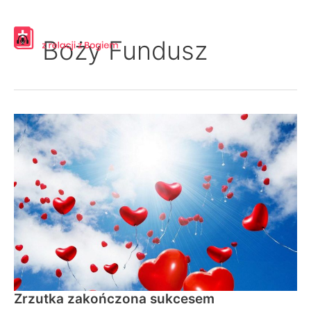
Przejdź
do
Boży Fundusz
treści
Zrzutka
zakończona
sukcesem
Zrzutka zakończona sukcesem