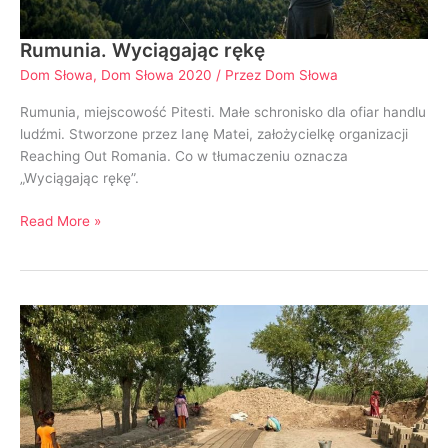
Rumunia. Wyciągając rękę
Dom Słowa
,
Dom Słowa 2020
/ Przez
Dom Słowa
Rumunia, miejscowość Pitesti. Małe schronisko dla ofiar handlu
ludźmi. Stworzone przez Ianę Matei, założycielkę organizacji
Reaching Out Romania. Co w tłumaczeniu oznacza
„Wyciągając rękę”.
Read More »
Wykup
z
niewoli
obrazem
zbawienia