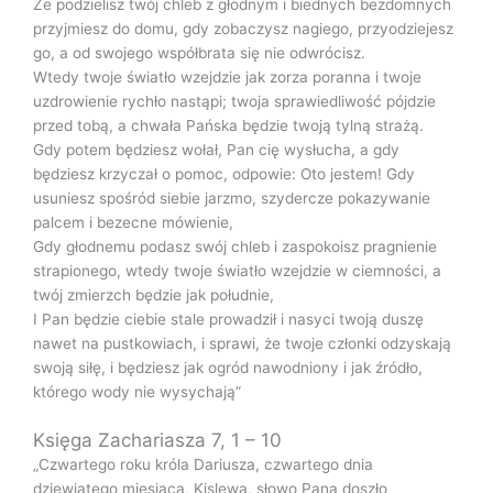
Że podzielisz twój chleb z głodnym i biednych bezdomnych
przyjmiesz do domu, gdy zobaczysz nagiego, przyodziejesz
go, a od swojego współbrata się nie odwrócisz.
Wtedy twoje światło wzejdzie jak zorza poranna i twoje
uzdrowienie rychło nastąpi; twoja sprawiedliwość pójdzie
przed tobą, a chwała Pańska będzie twoją tylną strażą.
Gdy potem będziesz wołał, Pan cię wysłucha, a gdy
będziesz krzyczał o pomoc, odpowie: Oto jestem! Gdy
usuniesz spośród siebie jarzmo, szydercze pokazywanie
palcem i bezecne mówienie,
Gdy głodnemu podasz swój chleb i zaspokoisz pragnienie
strapionego, wtedy twoje światło wzejdzie w ciemności, a
twój zmierzch będzie jak południe,
I Pan będzie ciebie stale prowadził i nasyci twoją duszę
nawet na pustkowiach, i sprawi, że twoje członki odzyskają
swoją siłę, i będziesz jak ogród nawodniony i jak źródło,
którego wody nie wysychają”
Księga Zachariasza 7, 1 – 10
„Czwartego roku króla Dariusza, czwartego dnia
dziewiątego miesiąca, Kislewa, słowo Pana doszło