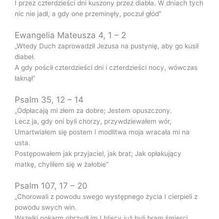
I przez czterdzieści dni kuszony przez diabła. W dniach tych
nic nie jadł, a gdy one przeminęły, poczuł głód”
Ewangelia Mateusza 4, 1 – 2
„Wtedy Duch zaprowadził Jezusa na pustynię, aby go kusił
diabeł.
A gdy pościł czterdzieści dni i czterdzieści nocy, wówczas
łaknął”
Psalm 35, 12 – 14
„Odpłacają mi złem za dobre; Jestem opuszczony.
Lecz ja, gdy oni byli chorzy, przywdziewałem wór,
Umartwiałem się postem I modlitwa moja wracała mi na
usta.
Postępowałem jak przyjaciel, jak brat; Jak opłakujący
matkę, chyliłem się w żałobie”
Psalm 107, 17 – 20
„Chorowali z powodu swego występnego życia I cierpieli z
powodu swych win.
Wszelki pokarm obrzydł im I bliscy już byli bram śmierci.