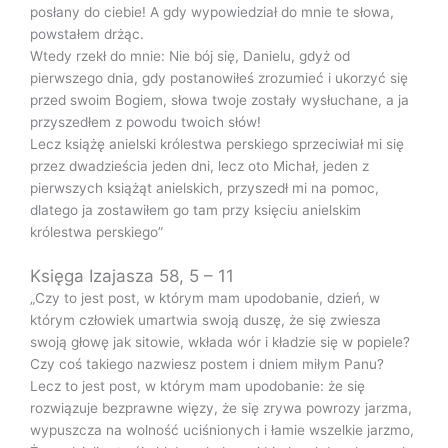
posłany do ciebie! A gdy wypowiedział do mnie te słowa,
powstałem drżąc.
Wtedy rzekł do mnie: Nie bój się, Danielu, gdyż od
pierwszego dnia, gdy postanowiłeś zrozumieć i ukorzyć się
przed swoim Bogiem, słowa twoje zostały wysłuchane, a ja
przyszedłem z powodu twoich słów!
Lecz książę anielski królestwa perskiego sprzeciwiał mi się
przez dwadzieścia jeden dni, lecz oto Michał, jeden z
pierwszych książąt anielskich, przyszedł mi na pomoc,
dlatego ja zostawiłem go tam przy księciu anielskim
królestwa perskiego”
Księga Izajasza 58, 5 – 11
„Czy to jest post, w którym mam upodobanie, dzień, w
którym człowiek umartwia swoją duszę, że się zwiesza
swoją głowę jak sitowie, wkłada wór i kładzie się w popiele?
Czy coś takiego nazwiesz postem i dniem miłym Panu?
Lecz to jest post, w którym mam upodobanie: że się
rozwiązuje bezprawne więzy, że się zrywa powrozy jarzma,
wypuszcza na wolność uciśnionych i łamie wszelkie jarzmo,