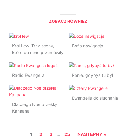
ZOBACZ RÓWNIEŻ
Król Lew. Trzy sceny,
Boża nawigacja
które do mnie przemówiły
Radio Ewangelia
Panie, gdybyś tu był
Ewangelie do słuchania
Dlaczego Noe przeklął
Kanaana
1
2
3
25
NASTĘPNY »
…