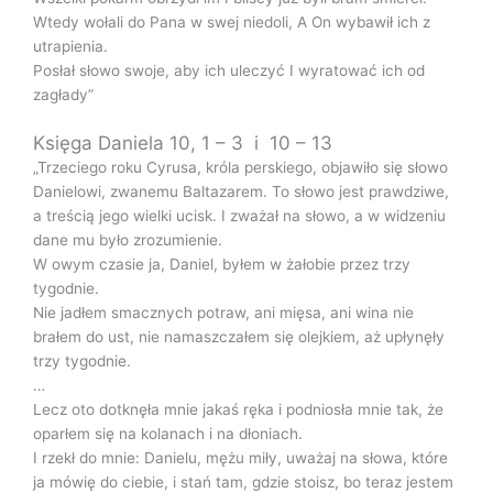
Wtedy wołali do Pana w swej niedoli, A On wybawił ich z
utrapienia.
Posłał słowo swoje, aby ich uleczyć I wyratować ich od
zagłady”
Księga Daniela 10, 1 – 3 i 10 – 13
„Trzeciego roku Cyrusa, króla perskiego, objawiło się słowo
Danielowi, zwanemu Baltazarem. To słowo jest prawdziwe,
a treścią jego wielki ucisk. I zważał na słowo, a w widzeniu
dane mu było zrozumienie.
W owym czasie ja, Daniel, byłem w żałobie przez trzy
tygodnie.
Nie jadłem smacznych potraw, ani mięsa, ani wina nie
brałem do ust, nie namaszczałem się olejkiem, aż upłynęły
trzy tygodnie.
…
Lecz oto dotknęła mnie jakaś ręka i podniosła mnie tak, że
oparłem się na kolanach i na dłoniach.
I rzekł do mnie: Danielu, mężu miły, uważaj na słowa, które
ja mówię do ciebie, i stań tam, gdzie stoisz, bo teraz jestem