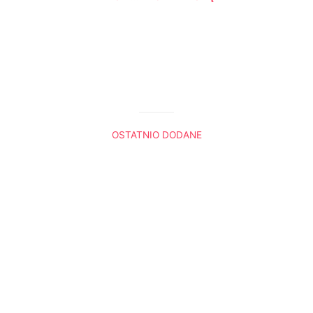
OSTATNIO DODANE
Król Lew. Trzy sceny, które do mnie przemówiły
Boża nawigacja
Radio Ewangelia
Panie, gdybyś tu był
Dlaczego Noe przeklął Kanaana