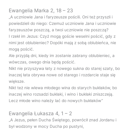
Ewangelia Marka 2, 18 – 23
„A uczniowie Jana i faryzeusze pościli. Oni też przyszli i
powiedzieli do niego: Czemuż uczniowie Jana i uczniowie
faryzeuszów poszczą, a twoi uczniowie nie poszczą?
I rzekł im Jezus: Czyż mogą goście weselni pościć, gdy z
nimi jest oblubieniec? Dopóki mają z sobą oblubieńca, nie
mogą pościć.
Ale przyjdą dni, kiedy im zostanie zabrany oblubieniec, a
wówczas, owego dnia będą pościć.
Nikt nie przyszywa łaty z nowego sukna do starej szaty, bo
inaczej łata obrywa nowe od starego i rozdarcie staje się
większe.
Nikt też nie wlewa młodego wina do starych bukłaków, bo
inaczej wino rozsadzi bukłaki, i wino i bukłaki zniszczeją.
Lecz młode wino należy lać do nowych bukłaków”
Ewangelia Łukasza 4, 1 – 2
„A Jezus, pełen Ducha Świętego, powrócił znad Jordanu i
był wodzony w mocy Ducha po pustyni,