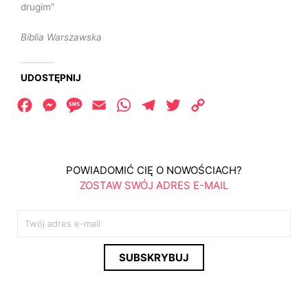
drugim”
Biblia Warszawska
UDOSTĘPNIJ
Facebook
Messenger
Message
Email
WhatsApp
Telegram
Twitter
Copy
Link
POWIADOMIĆ CIĘ O NOWOŚCIACH?
ZOSTAW SWÓJ ADRES E-MAIL
E
m
a
SUBSKRYBUJ
i
l
*