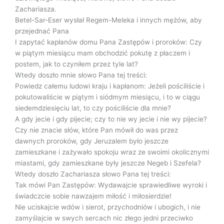
Zachariasza.
Betel-Sar-Eser wysłał Regem-Meleka i innych mężów, aby
przejednać Pana
I zapytać kapłanów domu Pana Zastępów i proroków: Czy
w piątym miesiącu mam obchodzić pokutę z płaczem i
postem, jak to czyniłem przez tyle lat?
Wtedy doszło mnie słowo Pana tej treści:
Powiedz całemu ludowi kraju i kapłanom: Jeżeli pościliście i
pokutowaliście w piątym i siódmym miesiącu, i to w ciągu
siedemdziesięciu lat, to czy pościliście dla mnie?
A gdy jecie i gdy pijecie; czy to nie wy jecie i nie wy pijecie?
Czy nie znacie słów, które Pan mówił do was przez
dawnych proroków, gdy Jeruzalem było jeszcze
zamieszkane i zażywało spokoju wraz ze swoimi okolicznymi
miastami, gdy zamieszkane były jeszcze Negeb i Szefela?
Wtedy doszło Zachariasza słowo Pana tej treści:
Tak mówi Pan Zastępów: Wydawajcie sprawiedliwe wyroki i
świadczcie sobie nawzajem miłość i miłosierdzie!
Nie uciskajcie wdów i sierot, przychodniów i ubogich, i nie
zamyślajcie w swych sercach nic złego jedni przeciwko