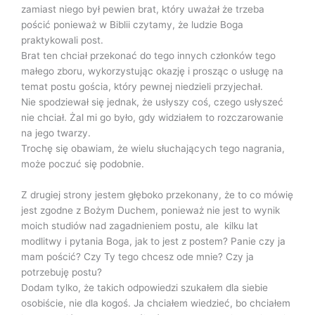
zamiast niego był pewien brat, który uważał że trzeba
pościć ponieważ w Biblii czytamy, że ludzie Boga
praktykowali post.
Brat ten chciał przekonać do tego innych członków tego
małego zboru, wykorzystując okazję i prosząc o usługę na
temat postu gościa, który pewnej niedzieli przyjechał.
Nie spodziewał się jednak, że usłyszy coś, czego usłyszeć
nie chciał. Żal mi go było, gdy widziałem to rozczarowanie
na jego twarzy.
Trochę się obawiam, że wielu słuchających tego nagrania,
może poczuć się podobnie.
Z drugiej strony jestem głęboko przekonany, że to co mówię
jest zgodne z Bożym Duchem, ponieważ nie jest to wynik
moich studiów nad zagadnieniem postu, ale kilku lat
modlitwy i pytania Boga, jak to jest z postem? Panie czy ja
mam pościć? Czy Ty tego chcesz ode mnie? Czy ja
potrzebuję postu?
Dodam tylko, że takich odpowiedzi szukałem dla siebie
osobiście, nie dla kogoś. Ja chciałem wiedzieć, bo chciałem