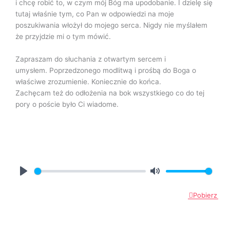
i chcę robić to, w czym mój Bóg ma upodobanie. I dzielę się
tutaj właśnie tym, co Pan w odpowiedzi na moje
poszukiwania włożył do mojego serca. Nigdy nie myślałem
że przyjdzie mi o tym mówić.
Zapraszam do słuchania z otwartym sercem i
umysłem. Poprzedzonego modlitwą i prośbą do Boga o
właściwe zrozumienie. Koniecznie do końca.
Zachęcam też do odłożenia na bok wszystkiego co do tej
pory o poście było Ci wiadome.
P
M
l
u
Pobierz
a
t
y
e