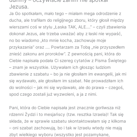
Jezusa.
Ja Go spotkałam, mało tego – miałam mega odrodzenie z
ducha, ale trafiłam do religijnego zboru, który głosił między
wierszami coś w stylu „Łaska TAK, ALE….” – czyli zbawienia
dokonał Jezus, ale trzeba uważać aby z łaski nie wypaść,
no bo wiadomo „kto mnie kocha, zachowuje moje
przykazania” oraz …. Powtarzam za Tobą „nie przyszedłem
znieść zakonu ani proroków”. Z pewnością pani, która do
Ciebie napisała podała Ci szereg cytatów z Pisma Świętego
– znam je wszystkie. Używałam ich głosząc ludziom
zbawienie z szabatu – bo ja nie głosiłam im ewangelii, jak mi
się wydawało, ale głosiłam im szabat. Nie prowadziłam ich
do wolności – jak mi się wydawało, ale do prawa – czegoś,
spod czego zostali już wyzwoleni, a ja z nimi.
Pani, która do Ciebie napisała jest znacznie gorliwsza niż
rdzenni Żydzi i to mesjańscy (tzw. resztka Izraela)! Tak się
składa, że w sprawie szabatu skontaktowałam się z kilkoma
– oni szabat zachowują, bo i tak w Izraelu wtedy nie mają
zbyt wielkiego wyboru (wszystko jest pozamykane,