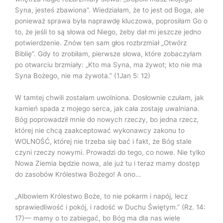
Syna, jesteś zbawiona”. Wiedziałam, że to jest od Boga, ale
ponieważ sprawa była naprawdę kluczowa, poprosiłam Go o
to, że jeśli to są słowa od Niego, żeby dał mi jeszcze jedno
potwierdzenie. Znów ten sam głos rozbrzmiał „Otwórz
Biblię”. Gdy to zrobiłam, pierwsze słowa, które zobaczyłam
po otwarciu brzmiały: „Kto ma Syna, ma żywot; kto nie ma
Syna Bożego, nie ma żywota.” (1Jan 5: 12)
W tamtej chwili zostałam uwolniona. Dosłownie czułam, jak
kamień spada z mojego serca, jak cała zostaję uwalniana.
Bóg poprowadził mnie do nowych rzeczy, bo jedna rzecz,
której nie chcą zaakceptować wykonawcy zakonu to
WOLNOŚĆ, której nie trzeba się bać i fakt, że Bóg stale
czyni rzeczy nowymi. Prowadzi do tego, co nowe. Nie tylko
Nowa Ziemia będzie nowa, ale już tu i teraz mamy dostęp
do zasobów Królestwa Bożego! A ono…
„Albowiem Królestwo Boże, to nie pokarm i napój, lecz
sprawiedliwość i pokój, i radość w Duchu Świętym.” (Rz. 14:
17)— mamy o to zabiegać, bo Bóg ma dla nas wiele