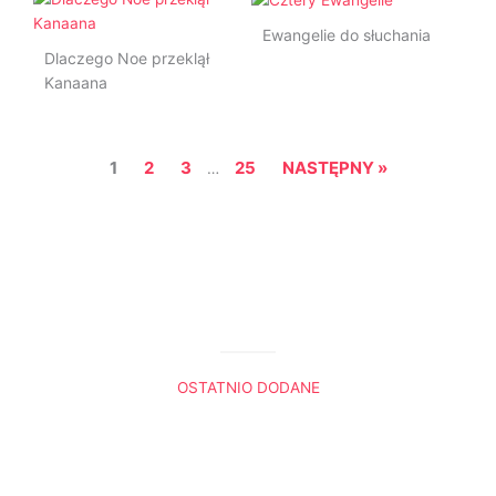
Ewangelie do słuchania
Dlaczego Noe przeklął
Kanaana
1
2
3
25
NASTĘPNY »
…
OSTATNIO DODANE
Król Lew. Trzy sceny, które do mnie przemówiły
Boża nawigacja