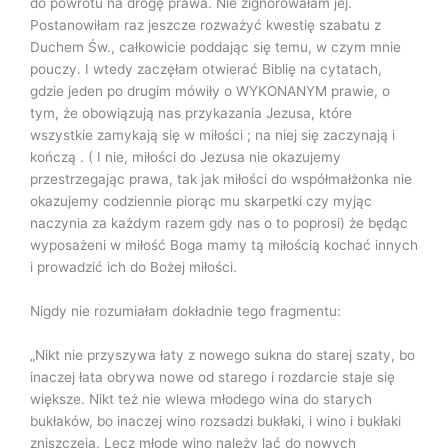
do powrotu na drogę prawa. Nie zignorowałam jej.
Postanowiłam raz jeszcze rozważyć kwestię szabatu z
Duchem Św., całkowicie poddając się temu, w czym mnie
pouczy. I wtedy zaczęłam otwierać Biblię na cytatach,
gdzie jeden po drugim mówiły o WYKONANYM prawie, o
tym, że obowiązują nas przykazania Jezusa, które
wszystkie zamykają się w miłości ; na niej się zaczynają i
kończą . ( I nie, miłości do Jezusa nie okazujemy
przestrzegając prawa, tak jak miłości do współmałżonka nie
okazujemy codziennie piorąc mu skarpetki czy myjąc
naczynia za każdym razem gdy nas o to poprosi) że będąc
wyposażeni w miłość Boga mamy tą miłością kochać innych
i prowadzić ich do Bożej miłości.
Nigdy nie rozumiałam dokładnie tego fragmentu:
„Nikt nie przyszywa łaty z nowego sukna do starej szaty, bo
inaczej łata obrywa nowe od starego i rozdarcie staje się
większe. Nikt też nie wlewa młodego wina do starych
bukłaków, bo inaczej wino rozsadzi bukłaki, i wino i bukłaki
zniszczeją. Lecz młode wino należy lać do nowych