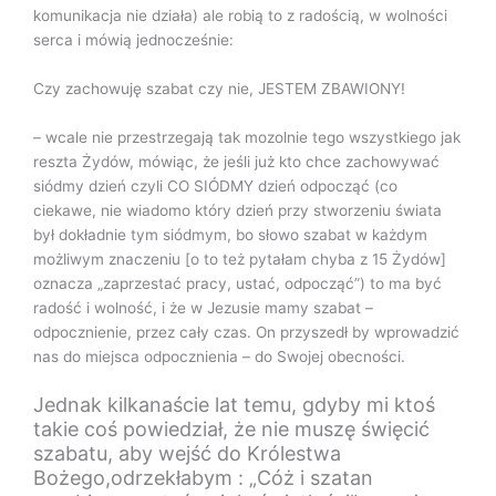
komunikacja nie działa) ale robią to z radością, w wolności
serca i mówią jednocześnie:
Czy zachowuję szabat czy nie, JESTEM ZBAWIONY!
– wcale nie przestrzegają tak mozolnie tego wszystkiego jak
reszta Żydów, mówiąc, że jeśli już kto chce zachowywać
siódmy dzień czyli CO SIÓDMY dzień odpocząć (co
ciekawe, nie wiadomo który dzień przy stworzeniu świata
był dokładnie tym siódmym, bo słowo szabat w każdym
możliwym znaczeniu [o to też pytałam chyba z 15 Żydów]
oznacza „zaprzestać pracy, ustać, odpocząć”) to ma być
radość i wolność, i że w Jezusie mamy szabat –
odpocznienie, przez cały czas. On przyszedł by wprowadzić
nas do miejsca odpocznienia – do Swojej obecności.
Jednak kilkanaście lat temu, gdyby mi ktoś
takie coś powiedział, że nie muszę święcić
szabatu, aby wejść do Królestwa
Bożego,odrzekłabym : „Cóż i szatan