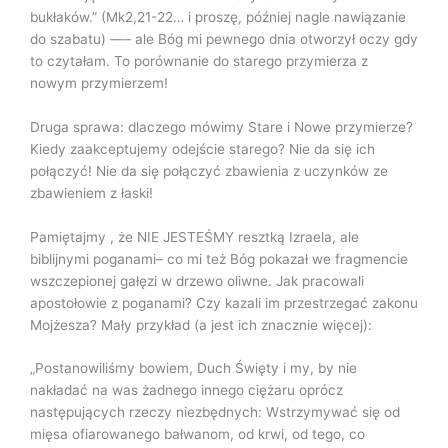
bukłaków.” (Mk2,21-22… i proszę, później nagle nawiązanie
do szabatu) —– ale Bóg mi pewnego dnia otworzył oczy gdy
to czytałam. To porównanie do starego przymierza z
nowym przymierzem!
Druga sprawa: dlaczego mówimy Stare i Nowe przymierze?
Kiedy zaakceptujemy odejście starego? Nie da się ich
połączyć! Nie da się połączyć zbawienia z uczynków ze
zbawieniem z łaski!
Pamiętajmy , że NIE JESTEŚMY resztką Izraela, ale
biblijnymi poganami– co mi też Bóg pokazał we fragmencie
wszczepionej gałęzi w drzewo oliwne. Jak pracowali
apostołowie z poganami? Czy kazali im przestrzegać zakonu
Mojżesza? Mały przykład (a jest ich znacznie więcej):
„Postanowiliśmy bowiem, Duch Święty i my, by nie
nakładać na was żadnego innego ciężaru oprócz
następujących rzeczy niezbędnych: Wstrzymywać się od
mięsa ofiarowanego bałwanom, od krwi, od tego, co