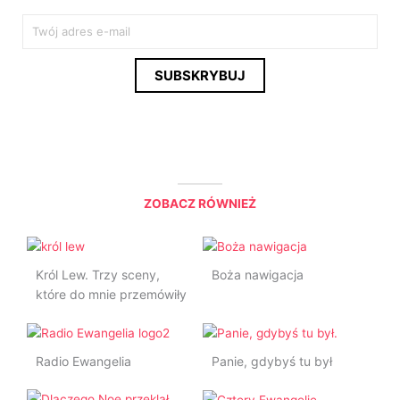
E
m
a
SUBSKRYBUJ
i
l
*
ZOBACZ RÓWNIEŻ
Król Lew. Trzy sceny,
Boża nawigacja
które do mnie przemówiły
Radio Ewangelia
Panie, gdybyś tu był