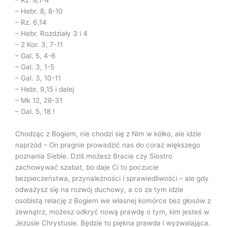
– Rz. 8,1-4
– Hebr. 8, 8-10
– Rz. 6,14
– Hebr. Rozdziały 3 i 4
– 2 Kor. 3, 7-11
– Gal. 5, 4-6
– Gal. 3, 1-5
– Gal. 3, 10-11
– Hebr. 9,15 i dalej
– Mk 12, 28-31
– Gal. 5, 18 !
Chodząc z Bogiem, nie chodzi się z Nim w kółko, ale idzie
naprzód – On pragnie prowadzić nas do coraz większego
poznania Siebie. Dziś możesz Bracie czy Siostro
zachowywać szabat, bo daje Ci to poczucie
bezpieczeństwa, przynależności i sprawiedliwości – ale gdy
odważysz się na rozwój duchowy, a co za tym idzie
osobistą relację z Bogiem we własnej komórce bez głosów z
zewnątrz, możesz odkryć nową prawdę o tym, kim jesteś w
Jezusie Chrystusie. Będzie to piękna prawda i wyzwalająca.