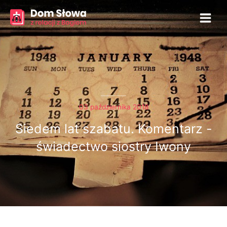
Przejdź
do
treści
03 października 2018
Siedem lat szabatu. Komentarz -
świadectwo siostry Iwony