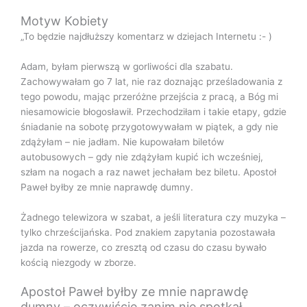
Motyw Kobiety
„To będzie najdłuższy komentarz w dziejach Internetu :- )
Adam, byłam pierwszą w gorliwości dla szabatu.
Zachowywałam go 7 lat, nie raz doznając prześladowania z
tego powodu, mając przeróżne przejścia z pracą, a Bóg mi
niesamowicie błogosławił. Przechodziłam i takie etapy, gdzie
śniadanie na sobotę przygotowywałam w piątek, a gdy nie
zdążyłam – nie jadłam. Nie kupowałam biletów
autobusowych – gdy nie zdążyłam kupić ich wcześniej,
szłam na nogach a raz nawet jechałam bez biletu. Apostoł
Paweł byłby ze mnie naprawdę dumny.
Żadnego telewizora w szabat, a jeśli literatura czy muzyka –
tylko chrześcijańska. Pod znakiem zapytania pozostawała
jazda na rowerze, co zresztą od czasu do czasu bywało
kością niezgody w zborze.
Apostoł Paweł byłby ze mnie naprawdę
dumny – oczywiście zanim nie spotkał