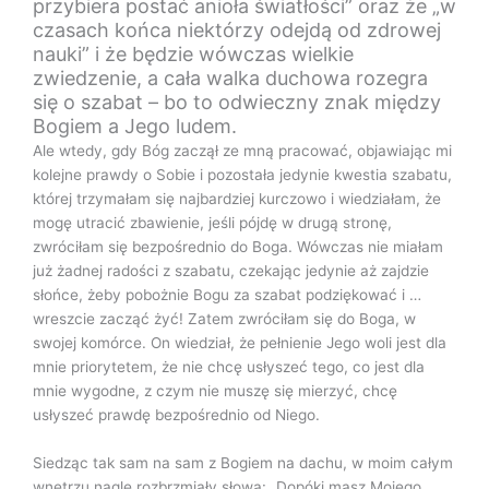
przybiera postać anioła światłości” oraz że „w
czasach końca niektórzy odejdą od zdrowej
nauki” i że będzie wówczas wielkie
zwiedzenie, a cała walka duchowa rozegra
się o szabat – bo to odwieczny znak między
Bogiem a Jego ludem.
Ale wtedy, gdy Bóg zaczął ze mną pracować, objawiając mi
kolejne prawdy o Sobie i pozostała jedynie kwestia szabatu,
której trzymałam się najbardziej kurczowo i wiedziałam, że
mogę utracić zbawienie, jeśli pójdę w drugą stronę,
zwróciłam się bezpośrednio do Boga. Wówczas nie miałam
już żadnej radości z szabatu, czekając jedynie aż zajdzie
słońce, żeby pobożnie Bogu za szabat podziękować i …
wreszcie zacząć żyć! Zatem zwróciłam się do Boga, w
swojej komórce. On wiedział, że pełnienie Jego woli jest dla
mnie priorytetem, że nie chcę usłyszeć tego, co jest dla
mnie wygodne, z czym nie muszę się mierzyć, chcę
usłyszeć prawdę bezpośrednio od Niego.
Siedząc tak sam na sam z Bogiem na dachu, w moim całym
wnętrzu nagle rozbrzmiały słowa: „Dopóki masz Mojego