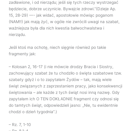
zadławione, i od nierządu; jeśli się tych rzeczy wystrzegać
będziecie, dobrze uczynicie. Bywajcie zdrowi.”(Dzieje Ap.
15, 28-29) —- jak widać, apostołowie mówiąc poganom
(NAM!!) jak mają żyć, w ogóle nie zwrócili uwagi na szabat,
ważniejsza była dla nich kwestia bałwochwalstwa i
nierządu.
Jeśli ktoś ma ochotę, niech sięgnie również po takie
fragmenty jak:
– Kolosan 2, 16-17 (i nie mówcie drodzy Bracia i Siostry,
zachowujący szabat że tu chodziło o święta szabatowe tzw.
szabaty gdyż i o to zapytałam Żydów – tak, mają wiele
świąt związanych z zaprzestaniem pracy, jako konsekwencji
świętowania – ale każde z tych świąt nosi inną nazwę. Gdy
zapytałam ich O TEN DOKŁADNIE fragment czy odnosi się
do tamtych świąt, odpowiedzieli jasno: „Nie, tu ewidentnie
chodzi o dzień tygodnia”.)
– Rz. 7, 1-10