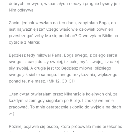
dobrych, nowych, wspaniałych rzeczy i pragnie byśmy je z
Nim odkrywali!
Zanim jednak weszłam na ten dach, zapytałam Boga, co
jest najważniejsze? Czego właściwie człowiek powinien
przestrzegać żeby Mu się podobać? Otworzyłam Biblię na
cytacie z Marka:
Będziesz tedy miłował Pana, Boga swego, z całego serca
swego i z całej duszy swojej, i z całej myśli swojej, i z całej
siły swojej. A drugie jest to: Będziesz miłował bliźniego
swego jak siebie samego. Innego przykazania, większego
ponad te, nie masz. (Mk 12, 30-31)
…ten cytat otwierałam przez kilkanaście kolejnych dni, za
każdym razem gdy sięgałam po Biblię. I zaczął we mnie
pracować. To mnie ostatecznie skłoniło do wyjścia na dach
:- )
Później pojawiła się osoba, która próbowała mnie przekonać