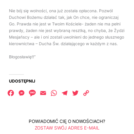
Nie bój się wolności, ona już została opłacona. Pozwól
Duchowi Bożemu działać tak, jak On chce, nie ograniczaj
Go. Prawda nie jest w Twoim Kościele- żaden nie ma pełni
prawdy, żaden nie jest wybraną resztką, no chyba, że Żydzi
Mesjańscy – ale i oni zostali uwolnieni do jednego słusznego
kierownictwa – Ducha Św. działającego w każdym z nas.
Błogosławię!!”
UDOSTĘPNIJ
Facebook
Messenger
Message
Email
WhatsApp
Telegram
Twitter
Copy
Link
POWIADOMIĆ CIĘ O NOWOŚCIACH?
ZOSTAW SWÓJ ADRES E-MAIL