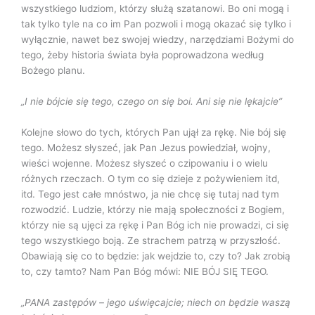
wszystkiego ludziom, którzy służą szatanowi. Bo oni mogą i
tak tylko tyle na co im Pan pozwoli i mogą okazać się tylko i
wyłącznie, nawet bez swojej wiedzy, narzędziami Bożymi do
tego, żeby historia świata była poprowadzona według
Bożego planu.
„I nie bójcie się tego, czego on się boi. Ani się nie lękajcie”
Kolejne słowo do tych, których Pan ujął za rękę. Nie bój się
tego. Możesz słyszeć, jak Pan Jezus powiedział, wojny,
wieści wojenne. Możesz słyszeć o czipowaniu i o wielu
różnych rzeczach. O tym co się dzieje z pożywieniem itd,
itd. Tego jest całe mnóstwo, ja nie chcę się tutaj nad tym
rozwodzić. Ludzie, którzy nie mają społeczności z Bogiem,
którzy nie są ujęci za rękę i Pan Bóg ich nie prowadzi, ci się
tego wszystkiego boją. Ze strachem patrzą w przyszłość.
Obawiają się co to będzie: jak wejdzie to, czy to? Jak zrobią
to, czy tamto? Nam Pan Bóg mówi: NIE BÓJ SIĘ TEGO.
„PANA zastępów – jego uświęcajcie; niech on będzie waszą