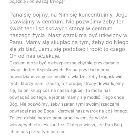
bojaźnią i on waszą trwogą”
Pana się bójmy, na Nim się koncentrujmy. Jego
stawiajmy w centrum. Nie pozwólmy żeby ten
świat teorii spiskowych stanął w centrum
naszego życia. Nasz wzrok ma być utkwiony w
Panu. Mamy się skupiać na tym, żeby do Niego
się zbliżać, Jemu się podobać i robić to czego
On od nas oczekuje.
Czasem może być niebezpieczne zbytnie przykładanie
uwagi do teorii spiskowych. Bo na przykład mamy
powiedziane żeby się modlić o władze, żeby błogosławić
tych, którzy nami rządzą, a z drugiej strony dowiadujemy
się, że oni knują coś na nasza zgubę. To może nas
odwracać od tego, a jednak mamy się modlić. Tego chce
Bóg. Nie pozwólmy, żeby szatan tymi swoimi rzeczami
odwracał nas od Boga i kierował nasz wzrok na coś innego.
To jest dzisiaj bardzo popularne i wiem, że wśród
wierzących chrześcijan też. Dlatego wierzę, że Pan Bóg
chce nas przed tym ostrzec.