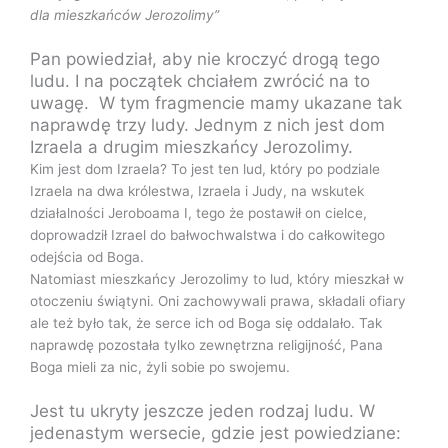
dla mieszkańców Jerozolimy”
Pan powiedział, aby nie kroczyć drogą tego
ludu. I na początek chciałem zwrócić na to
uwagę. W tym fragmencie mamy ukazane tak
naprawdę trzy ludy. Jednym z nich jest dom
Izraela a drugim mieszkańcy Jerozolimy.
Kim jest dom Izraela? To jest ten lud, który po podziale
Izraela na dwa królestwa, Izraela i Judy, na wskutek
działalności Jeroboama I, tego że postawił on cielce,
doprowadził Izrael do bałwochwalstwa i do całkowitego
odejścia od Boga.
Natomiast mieszkańcy Jerozolimy to lud, który mieszkał w
otoczeniu świątyni. Oni zachowywali prawa, składali ofiary
ale też było tak, że serce ich od Boga się oddalało. Tak
naprawdę pozostała tylko zewnętrzna religijność, Pana
Boga mieli za nic, żyli sobie po swojemu.
Jest tu ukryty jeszcze jeden rodzaj ludu. W
jedenastym wersecie, gdzie jest powiedziane: