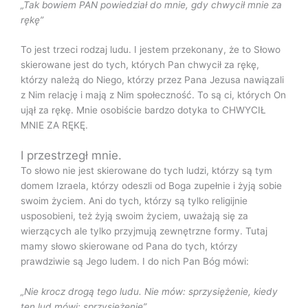
„Tak bowiem PAN powiedział do mnie, gdy chwycił mnie za
rękę”
To jest trzeci rodzaj ludu. I jestem przekonany, że to Słowo
skierowane jest do tych, których Pan chwycił za rękę,
którzy należą do Niego, którzy przez Pana Jezusa nawiązali
z Nim relację i mają z Nim społeczność. To są ci, których On
ujął za rękę. Mnie osobiście bardzo dotyka to CHWYCIŁ
MNIE ZA RĘKĘ.
I przestrzegł mnie.
To słowo nie jest skierowane do tych ludzi, którzy są tym
domem Izraela, którzy odeszli od Boga zupełnie i żyją sobie
swoim życiem. Ani do tych, którzy są tylko religijnie
usposobieni, też żyją swoim życiem, uważają się za
wierzących ale tylko przyjmują zewnętrzne formy. Tutaj
mamy słowo skierowane od Pana do tych, którzy
prawdziwie są Jego ludem. I do nich Pan Bóg mówi:
„Nie krocz drogą tego ludu. Nie mów: sprzysiężenie, kiedy
ten lud mówi: sprzysiężenie”