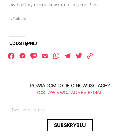
my bądźmy ukierunkowani na naszego Pana.
Dziękuję
UDOSTĘPNIJ
Facebook
Messenger
Message
Email
WhatsApp
Telegram
Twitter
Copy
Link
POWIADOMIĆ CIĘ O NOWOŚCIACH?
ZOSTAW SWÓJ ADRES E-MAIL
E
m
a
SUBSKRYBUJ
i
l