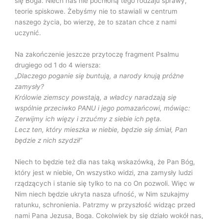
się Boga. Niech nas nie pochłoną tego rodzaju sprawy,
teorie spiskowe. Żebyśmy nie to stawiali w centrum
naszego życia, bo wierzę, że to szatan chce z nami
uczynić.
Na zakończenie jeszcze przytoczę fragment Psalmu
drugiego od 1 do 4 wiersza:
„
Dlaczego poganie się buntują, a narody knują próżne
zamysły?
Królowie ziemscy powstają, a władcy naradzają się
wspólnie przeciwko PANU i jego pomazańcowi, mówiąc:
Zerwijmy ich więzy i zrzućmy z siebie ich pęta.
Lecz ten, który mieszka w niebie, będzie się śmiał, Pan
będzie z nich szydził”
Niech to będzie też dla nas taką wskazówką, że Pan Bóg,
który jest w niebie, On wszystko widzi, zna zamysły ludzi
rządzących i stanie się tylko to na co On pozwoli. Więc w
Nim niech będzie ukryta nasza ufność, w Nim szukajmy
ratunku, schronienia. Patrzmy w przyszłość widząc przed
nami Pana Jezusa, Boga. Cokolwiek by się działo wokół nas,