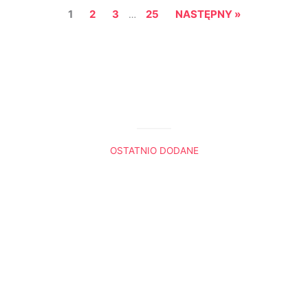
1
2
3
25
NASTĘPNY »
…
OSTATNIO DODANE
Król Lew. Trzy sceny, które do mnie przemówiły
Boża nawigacja
Radio Ewangelia
Panie, gdybyś tu był
Dlaczego Noe przeklął Kanaana