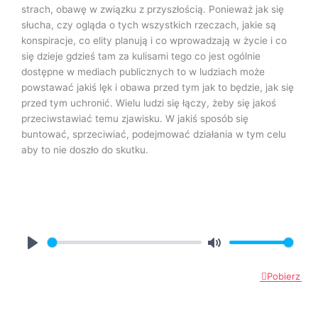
strach, obawę w związku z przyszłością. Ponieważ jak się
słucha, czy ogląda o tych wszystkich rzeczach, jakie są
konspiracje, co elity planują i co wprowadzają w życie i co
się dzieje gdzieś tam za kulisami tego co jest ogólnie
dostępne w mediach publicznych to w ludziach może
powstawać jakiś lęk i obawa przed tym jak to będzie, jak się
przed tym uchronić. Wielu ludzi się łączy, żeby się jakoś
przeciwstawiać temu zjawisku. W jakiś sposób się
buntować, sprzeciwiać, podejmować działania w tym celu
aby to nie doszło do skutku.
P
M
l
u
Pobierz
a
t
y
e