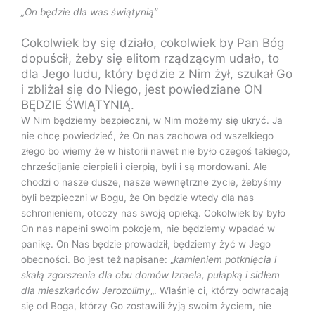
„On będzie dla was świątynią”
Cokolwiek by się działo, cokolwiek by Pan Bóg
dopuścił, żeby się elitom rządzącym udało, to
dla Jego ludu, który będzie z Nim żył, szukał Go
i zbliżał się do Niego, jest powiedziane ON
BĘDZIE ŚWIĄTYNIĄ.
W Nim będziemy bezpieczni, w Nim możemy się ukryć. Ja
nie chcę powiedzieć, że On nas zachowa od wszelkiego
złego bo wiemy że w historii nawet nie było czegoś takiego,
chrześcijanie cierpieli i cierpią, byli i są mordowani. Ale
chodzi o nasze dusze, nasze wewnętrzne życie, żebyśmy
byli bezpieczni w Bogu, że On będzie wtedy dla nas
schronieniem, otoczy nas swoją opieką. Cokolwiek by było
On nas napełni swoim pokojem, nie będziemy wpadać w
panikę. On Nas będzie prowadził, będziemy żyć w Jego
obecności. Bo jest też napisane: „
kamieniem potknięcia i
skałą zgorszenia dla obu domów Izraela, pułapką i sidłem
dla mieszkańców Jerozolimy
„. Właśnie ci, którzy odwracają
się od Boga, którzy Go zostawili żyją swoim życiem, nie