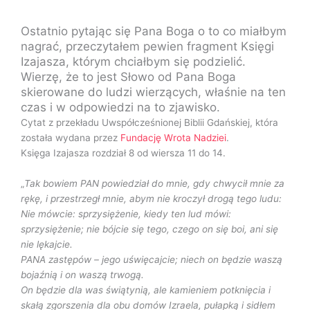
Ostatnio pytając się Pana Boga o to co miałbym
nagrać, przeczytałem pewien fragment Księgi
Izajasza, którym chciałbym się podzielić.
Wierzę, że to jest Słowo od Pana Boga
skierowane do ludzi wierzących, właśnie na ten
czas i w odpowiedzi na to zjawisko.
Cytat z przekładu Uwspółcześnionej Biblii Gdańskiej, która
została wydana przez
Fundację Wrota Nadziei
.
Księga Izajasza rozdział 8 od wiersza 11 do 14.
„
Tak bowiem PAN powiedział do mnie, gdy chwycił mnie za
rękę, i przestrzegł mnie, abym nie kroczył drogą tego ludu:
Nie mówcie: sprzysiężenie, kiedy ten lud mówi:
sprzysiężenie; nie bójcie się tego, czego on się boi, ani się
nie lękajcie.
PANA zastępów – jego uświęcajcie; niech on będzie waszą
bojaźnią i on waszą trwogą.
On będzie dla was świątynią, ale kamieniem potknięcia i
skałą zgorszenia dla obu domów Izraela, pułapką i sidłem